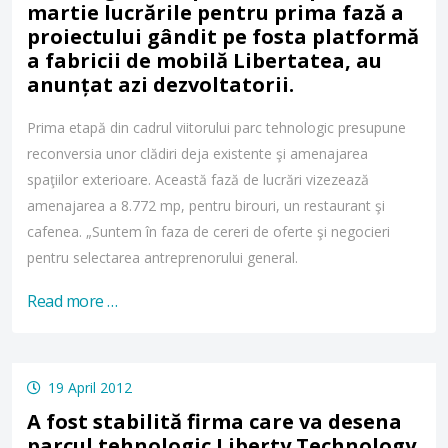
martie lucrările pentru prima fază a
proiectului gândit pe fosta platformă
a fabricii de mobilă Libertatea, au
anunțat azi dezvoltatorii.
Prima etapă din cadrul viitorului parc tehnologic presupune
reconversia unor clădiri deja existente şi amenajarea
spaţiilor exterioare. Această fază de lucrări vizezează
amenajarea a 8.772 mp, pentru birouri, un restaurant şi
cafenea. „Suntem în faza de cereri de oferte şi negocieri
pentru selectarea antreprenorului general.
Read more …
19 April 2012
A fost stabilită firma care va desena
parcul tehnologic Liberty Technology