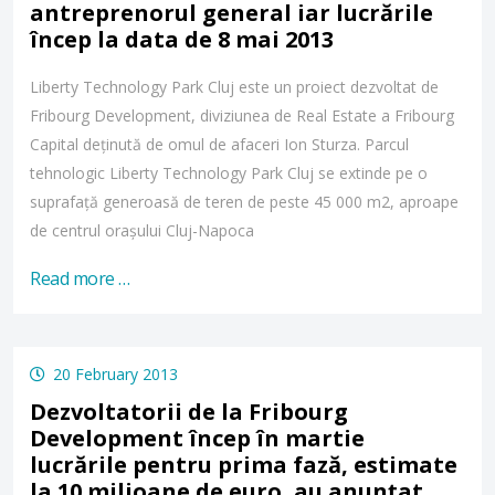
antreprenorul general iar lucrările
încep la data de 8 mai 2013
Liberty Technology Park Cluj este un proiect dezvoltat de
Fribourg Development, diviziunea de Real Estate a Fribourg
Capital deținută de omul de afaceri Ion Sturza. Parcul
tehnologic Liberty Technology Park Cluj se extinde pe o
suprafață generoasă de teren de peste 45 000 m2, aproape
de centrul orașului Cluj-Napoca
Read more …
20 February 2013
Dezvoltatorii de la Fribourg
Development încep în martie
lucrările pentru prima fază, estimate
la 10 milioane de euro, au anunțat