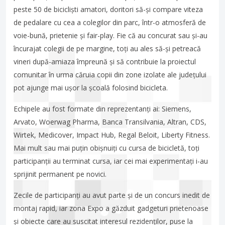
peste 50 de bicicliști amatori, doritori să-și compare viteza
de pedalare cu cea a colegilor din parc, într-o atmosferă de
voie-bună, prietenie și fair-play. Fie că au concurat sau și-au
încurajat colegii de pe margine, toți au ales să-și petreacă
vineri după-amiaza împreună și să contribuie la proiectul
comunitar în urma căruia copii din zone izolate ale județului
pot ajunge mai ușor la școală folosind bicicleta.
Echipele au fost formate din reprezentanți ai: Siemens,
Arvato, Woerwag Pharma, Banca Transilvania, Altran, CDS,
Wirtek, Medicover, Impact Hub, Regal Beloit, Liberty Fitness.
Mai mult sau mai puțin obișnuiți cu cursa de bicicletă, toți
participanții au terminat cursa, iar cei mai experimentați i-au
sprijinit permanent pe novici.
Zecile de participanți au avut parte și de un concurs inedit de
montaj rapid, iar zona Expo a găzduit gadgeturi prietenoase
și obiecte care au suscitat interesul rezidenților, puse la