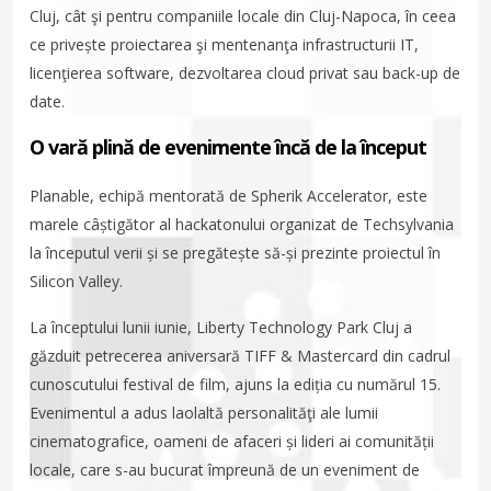
Cluj, cât şi pentru companiile locale din Cluj-Napoca, în ceea
ce privește proiectarea şi mentenanţa infrastructurii IT,
licenţierea software, dezvoltarea cloud privat sau back-up de
date.
O vară plină de evenimente încă de la început
Planable, echipă mentorată de Spherik Accelerator, este
marele câștigător al hackatonului organizat de Techsylvania
la începutul verii și se pregătește să-și prezinte proiectul în
Silicon Valley.
La începtului lunii iunie, Liberty Technology Park Cluj a
găzduit petrecerea aniversară TIFF & Mastercard din cadrul
cunoscutului festival de film, ajuns la ediția cu numărul 15.
Evenimentul a adus laolaltă personalităţi ale lumii
cinematografice, oameni de afaceri și lideri ai comunității
locale, care s-au bucurat împreună de un eveniment de