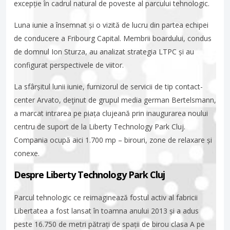
excepție în cadrul natural de poveste al parcului tehnologic.
Luna iunie a însemnat și o vizită de lucru din partea echipei
de conducere a Fribourg Capital. Membrii boardului, condus
de domnul Ion Sturza, au analizat strategia LTPC și au
configurat perspectivele de viitor.
La sfârșitul lunii iunie, furnizorul de servicii de tip contact-
center Arvato, deţinut de grupul media german Bertelsmann,
a marcat intrarea pe piața clujeană prin inaugurarea noului
centru de suport de la Liberty Technology Park Cluj.
Compania ocupă aici 1.700 mp – birouri, zone de relaxare și
conexe.
Despre Liberty Technology Park Cluj
Parcul tehnologic ce reimaginează fostul activ al fabricii
Libertatea a fost lansat în toamna anului 2013 și a adus
peste 16.750 de metri pătrați de spații de birou clasa A pe