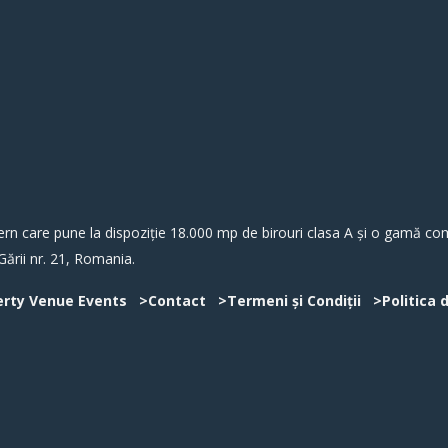
 care pune la dispoziție 18.000 mp de birouri clasa A și o gamă comp
Gării nr. 21, Romania.
erty Venue Events
>Contact
>Termeni și Condiții
>Politica 