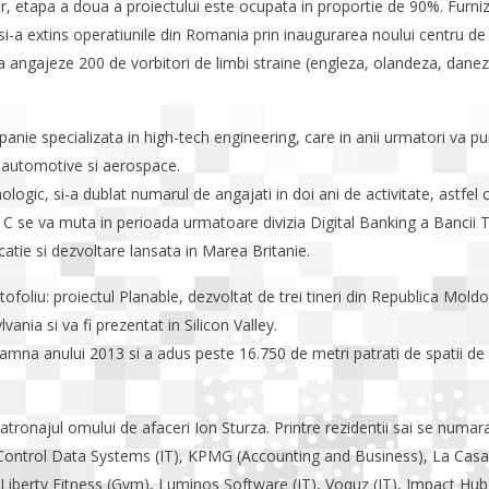
r, etapa a doua a proiectului este ocupata in proportie de 90%. Furnizo
-a extins operatiunile din Romania prin inaugurarea noului centru de 
angajeze 200 de vorbitori de limbi straine (engleza, olandeza, danez
mpanie specializata in high-tech engineering, care in anii urmatori va
ta automotive si aerospace.
ologic, si-a dublat numarul de angajati in doi ani de activitate, astfel
a C se va muta in perioada urmatoare divizia Digital Banking a Bancii Tra
atie si dezvoltare lansata in Marea Britanie.
rtofoliu: proiectul Planable, dezvoltat de trei tineri din Republica Mold
nia si va fi prezentat in Silicon Valley.
oamna anului 2013 si a adus peste 16.750 de metri patrati de spatii de 
 patronajul omului de afaceri Ion Sturza. Printre rezidentii sai se numa
, Control Data Systems (IT), KPMG (Accounting and Business), La Casa
iberty Fitness (Gym), Luminos Software (IT), Voquz (IT), Impact Hub