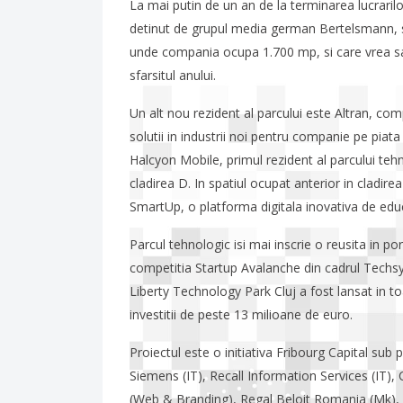
La mai putin de un an de la terminarea lucrarilo
detinut de grupul media german Bertelsmann, si
unde compania ocupa 1.700 mp, si care vrea sa 
sfarsitul anului.
Un alt nou rezident al parcului este Altran, co
solutii in industrii noi pentru companie pe pia
Halcyon Mobile, primul rezident al parcului tehn
cladirea D. In spatiul ocupat anterior in cladire
SmartUp, o platforma digitala inovativa de educ
Parcul tehnologic isi mai inscrie o reusita in po
competitia Startup Avalanche din cadrul Techsylva
Liberty Technology Park Cluj a fost lansat in t
investitii de peste 13 milioane de euro.
Proiectul este o initiativa Fribourg Capital sub
Siemens (IT), Recall Information Services (IT)
(Web & Branding), Regal Beloit Romania (Mk), L