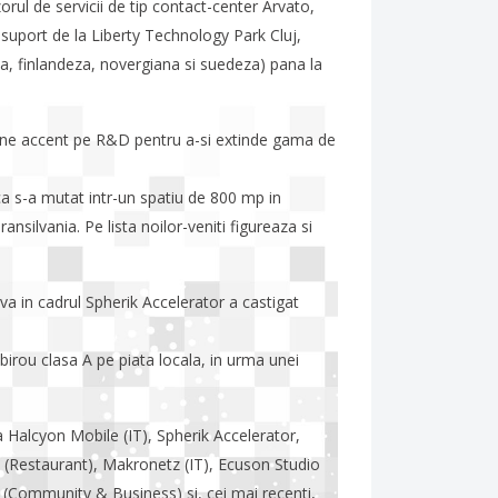
rul de servicii de tip contact-center Arvato,
suport de la Liberty Technology Park Cluj,
a, finlandeza, novergiana si suedeza) pana la
 pune accent pe R&D pentru a-si extinde gama de
 ca s-a mutat intr-un spatiu de 800 mp in
nsilvania. Pe lista noilor-veniti figureaza si
ova in cadrul Spherik Accelerator a castigat
birou clasa A pe piata locala, in urma unei
ra Halcyon Mobile (IT), Spherik Accelerator,
 (Restaurant), Makronetz (IT), Ecuson Studio
 (Community & Business) si, cei mai recenti,