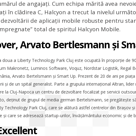
 numărul de angajați. Cum echipa mărită avea nevoi
ați în clădirea C, Halcyon a trecut la nivelul următo
 dezvoltării de aplicații mobile robuste pentru sta
„impregnate” total de spiritul Halcyon Mobile.
over, Arvato Bertlesmann și S
a a doua a Liberty Technology Park Cluj este ocupată în proporție de 9
recum Makronetz, Luminos Software, Voquz, Nordstar Logistik, Regal B
mânia, Arvato Bertelsmann și Smart Up. Prezent de 20 de ani pe piața 
i și de un spital generalist. Parte a grupului internațional Altran, lide
 are la Cluj-Napoca un centru de dezvoltare focalizat pe servicii outso
vato, deținut de grupul de media german Bertelsmann, se pregătește să
rty Technology Park Cluj, care se alătură astfel centrelor din Brașov ș
ie și care se adresează startup-urilor, învățământului economic și de b
Excellent