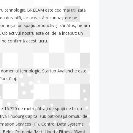
ru tehnologic. BREEAM este cea mai utilizată
rea durabilă, iar această recunoaștere ne
lor noștri un spațiu productiv și sănătos, ne-am
. Obiectivul nostru este cel de la început: un
 ne confirmă acest lucru.
n domeniul tehnologic. Startup Avalanche este
ark Cluj.
te 16.750 de metri pătrați de spații de birou
ativă Fribourg Capital sub patronajul omului de
formation Services (IT), Control Data Systems
 Beloit Romania (Mk), Liberty Fitness (Gym),