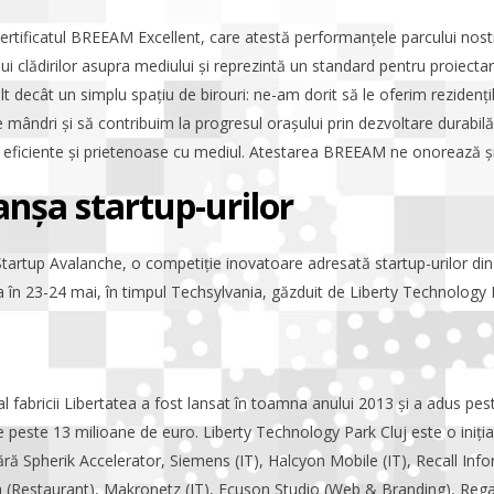
tificatul BREEAM Excellent, care atestă performanțele parcului nost
i clădirilor asupra mediului și reprezintă un standard pentru proiecta
t decât un simplu spațiu de birouri: ne-am dorit să le oferim rezidenți
ie mândri și să contribuim la progresul orașului prin dezvoltare durabilă
e, eficiente și prietenoase cu mediul. Atestarea BREEAM ne onorează și
nșa startup-urilor
Startup Avalanche, o competiție inovatoare adresată startup-urilor di
 în 23-24 mai, în timpul Techsylvania, găzduit de Liberty Technology P
l fabricii Libertatea a fost lansat în toamna anului 2013 și a adus pes
 de peste 13 milioane de euro. Liberty Technology Park Cluj este o iniți
umără Spherik Accelerator, Siemens (IT), Halcyon Mobile (IT), Recall In
 (Restaurant), Makronetz (IT), Ecuson Studio (Web & Branding), Regal