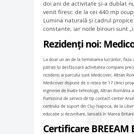
doi ani de activitate și-a dublat
venit firesc: de la cei 440 mp ocup
Lumina naturală și cadrul propice
constante, iar noile birouri sunt 
Rezidenți noi: Medic
La doar un an de la terminarea lucrărilor, faz
pătrați își desfășoară activitatea companii p
rezidenți ai parcului sunt Medicover, Altran Ro
Medicover dispune de o rețea de 17 clinici propri
ingineriei de înalte tehnologii, Altran România
Furnizorul de servicii de tip contact-center Ar
centrului de suport din Cluj-Napoca, de la Libe
educație și dezvoltare, lansată în Marea Britan
Certificare BREEAM 