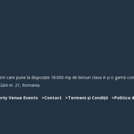
 care pune la dispoziție 18.000 mp de birouri clasa A și o gamă comp
Gării nr. 21, Romania.
erty Venue Events
>Contact
>Termeni și Condiții
>Politica 