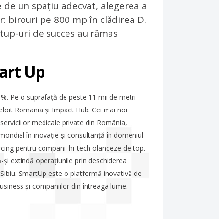
e de un spațiu adecvat, alegerea a
r: birouri pe 800 mp în clădirea D.
rtup-uri de succes au rămas
mart Up
0%. Pe o suprafață de peste 11 mii de metri
eloit Romania și Impact Hub. Cei mai noi
serviciilor medicale private din România,
r mondial în inovație și consultanță în domeniul
urcing pentru companii hi-tech olandeze de top.
-și extindă operațiunile prin deschiderea
i Sibiu. SmartUp este o platformă inovativă de
usiness și companiilor din întreaga lume.