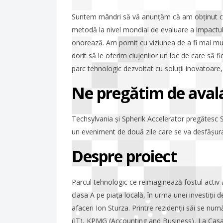
Suntem mândri să vă anunțăm că am obținut cer
metodă la nivel mondial de evaluare a impactulu
onorează. Am pornit cu viziunea de a fi mai mul
dorit să le oferim clujenilor un loc de care să f
parc tehnologic dezvoltat cu soluții inovatoar
Ne pregătim de avala
Techsylvania și Spherik Accelerator pregătesc 
un eveniment de două zile care se va desfășura
Despre proiect
Parcul tehnologic ce reimaginează fostul activ a
clasa A pe piața locală, în urma unei investiții
afaceri Ion Sturza. Printre rezidenții săi se n
(IT), KPMG (Accounting and Business), La Casa