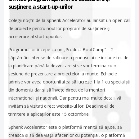
susținere a start-up-urilor
Colegii noștri de la Spherik Accelerator au lansat un open call
de proiecte pentru noul lor program de susținere și
accelerare al start-upurilor.
Programul lor începe cu un „Product BootCamp” – 2
săptămâni intense de rafinare a produsului ce include tot de
la planificare până la dezvoltare și se vor termina cu o
sesiune de prezentare a proiectelor la munte. Echipele
admise vor avea oportunitatea să lucreze 1 la 1 cu specialiști
din domeniu dar și să învețe direct de la mentori
internaționali și naționali. Dar pentru mai multe detalii vă
invităm să vizitați direct website-ul lor. Deadline-ul de
trimitere a aplicațiilor este 15 octombrie.
Spherik Accelerator este o platformă menită să ajute, să
crească și să dea viață afacerilor cu potențial, o platformă