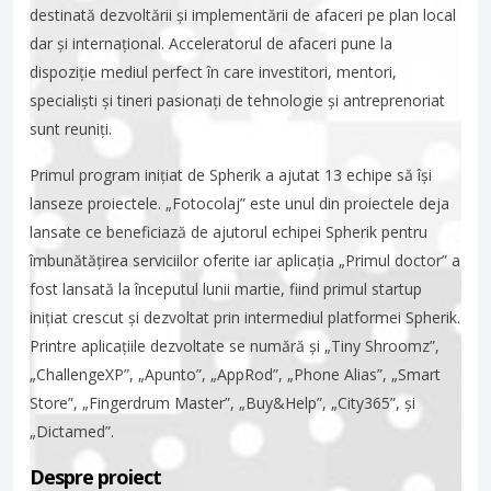
destinată dezvoltării și implementării de afaceri pe plan local
dar și internațional. Acceleratorul de afaceri pune la
dispoziție mediul perfect în care investitori, mentori,
specialiști și tineri pasionați de tehnologie și antreprenoriat
sunt reuniți.
Primul program inițiat de Spherik a ajutat 13 echipe să își
lanseze proiectele. „Fotocolaj” este unul din proiectele deja
lansate ce beneficiază de ajutorul echipei Spherik pentru
îmbunătățirea serviciilor oferite iar aplicația „Primul doctor” a
fost lansată la începutul lunii martie, fiind primul startup
inițiat crescut și dezvoltat prin intermediul platformei Spherik.
Printre aplicațiile dezvoltate se numără și „Tiny Shroomz”,
„ChallengeXP”, „Apunto”, „AppRod”, „Phone Alias”, „Smart
Store”, „Fingerdrum Master”, „Buy&Help”, „City365”, și
„Dictamed”.
Despre proiect