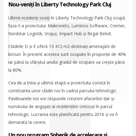
Nou-veniți în Liberty Technology Park Cluj
Ultimii rezidenți sosiți în Liberty Technology Park Cluj ocupă
faza II a proiectului: Makronetz, Luminos Software, Cremer,
Nordstar Logistik, Voquz, Impact Hub și Regal Beloit.
Clădirile D și E oferă 13 412 m2 destinați amenajării de
birouri. În prezent acestea sunt ocupate în proporție de 40%
iar până la sfârșitul anului gradul de ocupare va crește până
la 80%.
Cea de-a treia și ultimă etapă a proiectului constă în
construirea unor clădiri noi în cadrul parcului tehnologic.
Pavilioanele noi vor răspunde creșterii afacerilor dar și
numărului de angajați ai rezidenților crescuți în parcul
tehnologic. Lucrarea este planificată pentru 2016 și va fi
demarată la cerere.
Un nou program Spherik de accelerare și